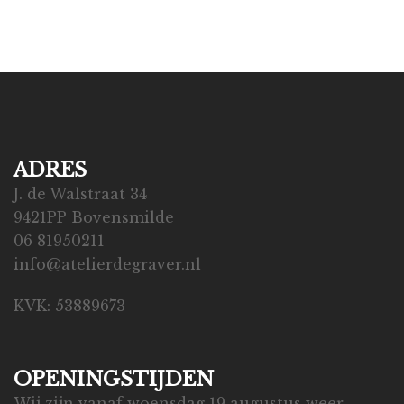
ADRES
J. de Walstraat 34
9421PP Bovensmilde
06 81950211
info@atelierdegraver.nl
KVK: 53889673
OPENINGSTIJDEN
Wij zijn vanaf woensdag 19 augustus weer