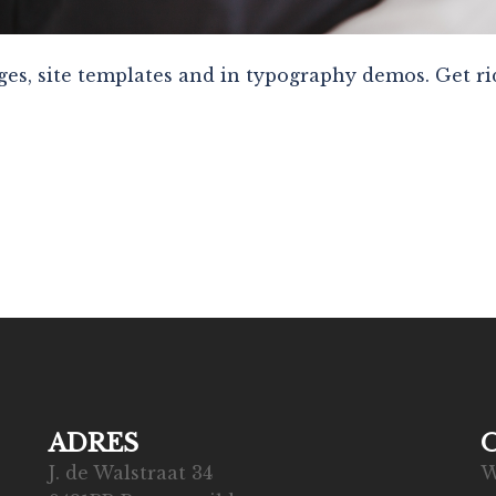
ges, site templates and in typography demos. Get ri
ADRES
J. de Walstraat 34
W