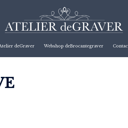
Atelier deGraver
Webshop deBrocantegraver
Contac
VE