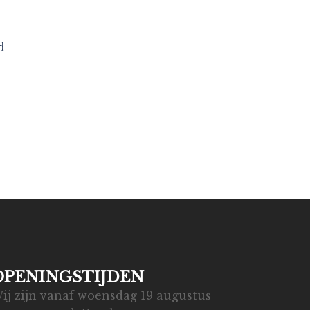
d
OPENINGSTIJDEN
ij zijn vanaf woensdag 19 augustus