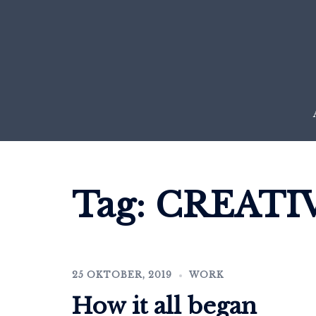
Skip
to
content
Tag:
CREATI
25 OKTOBER, 2019
WORK
How it all began