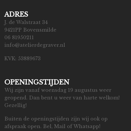
ADRES
J. de Walstraat 34
9421PP Bovensmilde
06 81950211
info@atelierdegraver.nl
KVK: 53889673
OPENINGSTIJDEN
Wij zijn vanaf woensdag 19 augustus weer
geopend. Dan bent u weer van harte welkom!
Gezellig!
Buiten de openingstijden zijn wij ook op
afspraak open. Bel, Mail of Whatsapp!